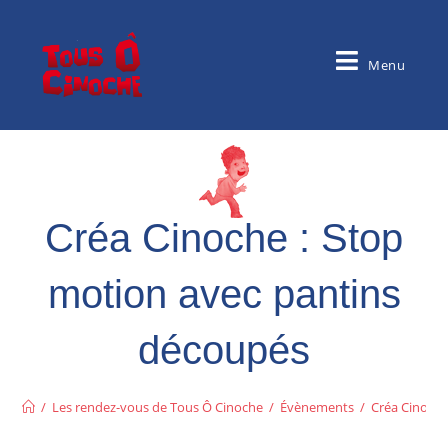
Menu
Créa Cinoche : Stop
motion avec pantins
découpés
/
Les rendez-vous de Tous Ô Cinoche
/
Évènements
/
Créa Cinoche