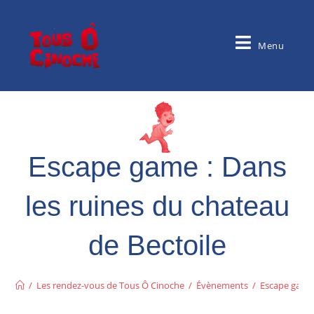
Menu
Escape game : Dans
les ruines du chateau
de Bectoile
/
Les rendez-vous de Tous Ô Cinoche
/
Évènements
/
Escape game 